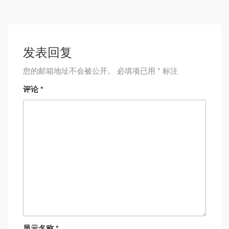
发表回复
您的邮箱地址不会被公开。
必填项已用
*
标注
评论
*
显示名称
*